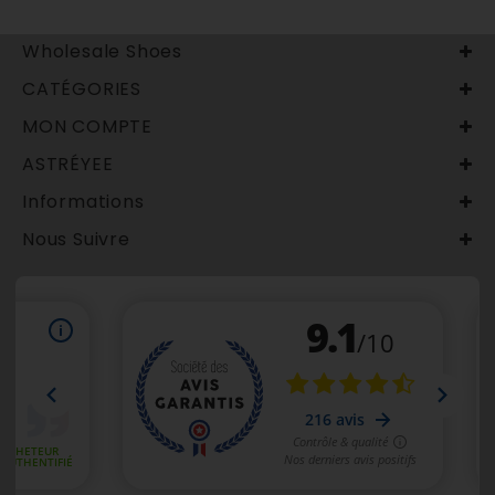
Wholesale Shoes
CATÉGORIES
MON COMPTE
ASTRÉYEE
Informations
Nous Suivre