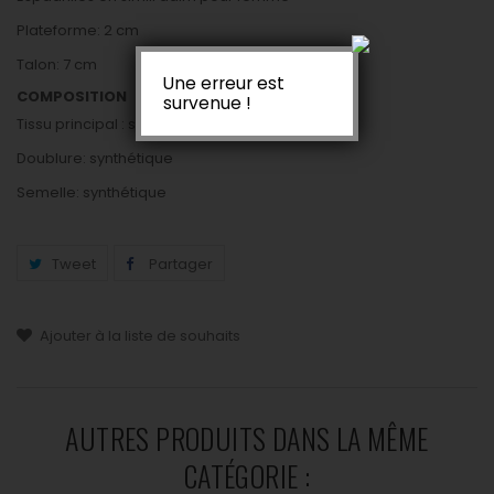
Plateforme: 2 cm
Talon: 7 cm
Une erreur est
COMPOSITION
survenue !
Tissu principal : synthétique
Doublure: synthétique
Semelle: synthétique
Tweet
Partager
Ajouter à la liste de souhaits
AUTRES PRODUITS DANS LA MÊME
CATÉGORIE :