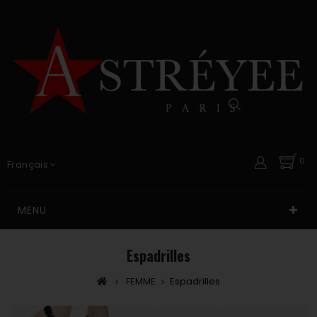
0
Français
MENU
Espadrilles
FEMME
Espadrilles