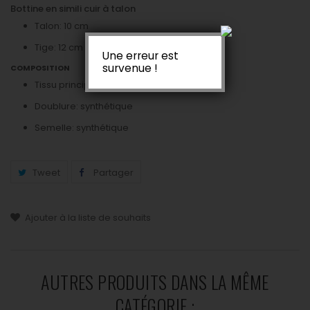
Bottine en simili cuir à talon
Talon: 10 cm
Tige: 12 cm
Une erreur est
survenue !
COMPOSITION
Tissu principal: synthétique
Doublure: synthétique
Semelle: synthétique
Tweet
Partager
Ajouter à la liste de souhaits
AUTRES PRODUITS DANS LA MÊME
CATÉGORIE :