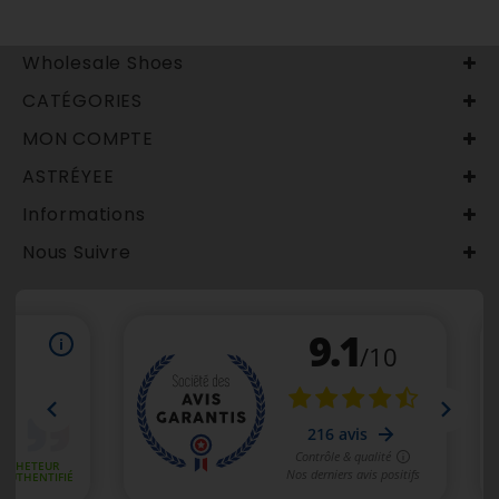
Wholesale Shoes
CATÉGORIES
MON COMPTE
ASTRÉYEE
Informations
Nous Suivre