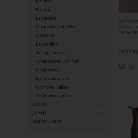
Bottines
Bottes
Bottines
Escarpins
Les fashi
Chaussure de Ville
professio
retrouvez
Sandales
Détails
Espadrilles
Bottine
Tongs femme
Chaussures Confort
Chaussons
Bottes de pluie
Grandes Tailles
Chaussure en cuir
HOMME
ENFANT
MAROQUINERIE