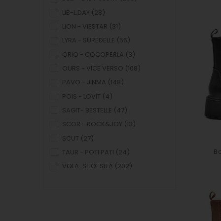
LIB-L.DAY
(28)
LION - VIESTAR
(31)
LYRA - SUREDELLE
(56)
ORIO - COCOPERLA
(3)
OURS - VICE VERSO
(108)
PAVO - JINMA
(148)
POIS - LOVIT
(4)
SAGIT- BESTELLE
(47)
SCOR - ROCK&JOY
(13)
SCUT
(27)
Bo
TAUR - POTI PATI
(24)
VOLA-SHOESITA
(202)