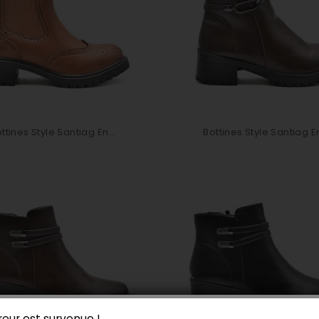
ttines Style Santiag En...
Bottines Style Santiag En
reur est survenue !