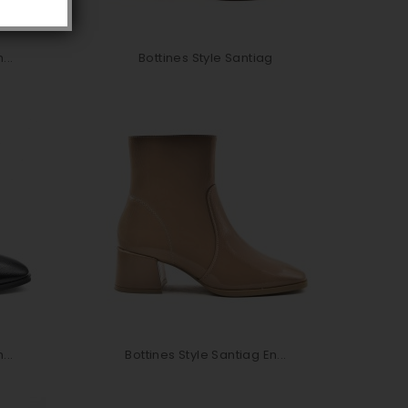
...
Bottines Style Santiag
...
Bottines Style Santiag En...