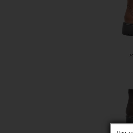
Bo
Une er