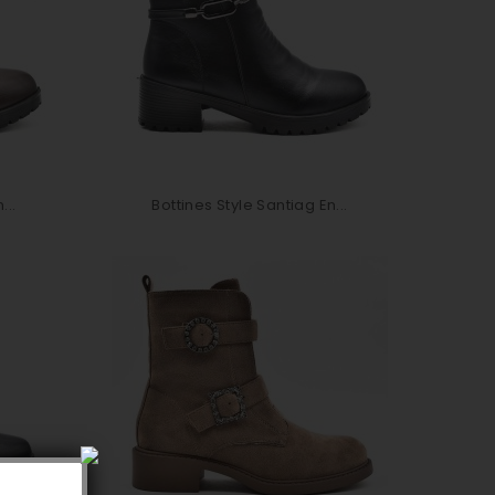
...
Bottines Style Santiag En...