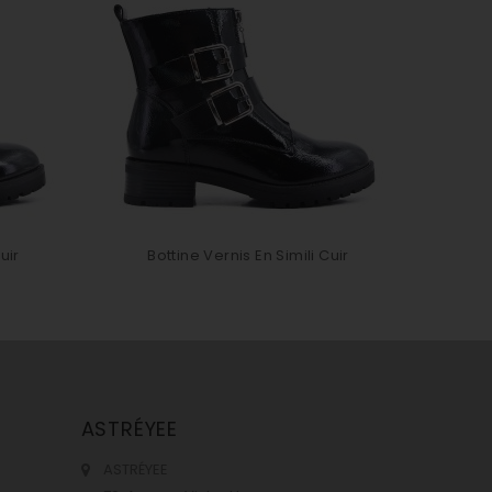
uir
Bottine Vernis En Simili Cuir
Bo
ASTRÉYEE
ASTRÉYEE