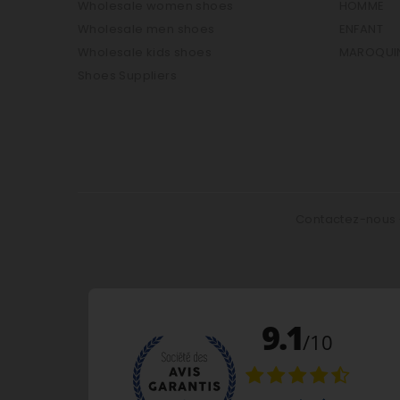
Wholesale women shoes
HOMME
Wholesale men shoes
ENFANT
Wholesale kids shoes
MAROQUIN
Shoes Suppliers
Contactez-nous