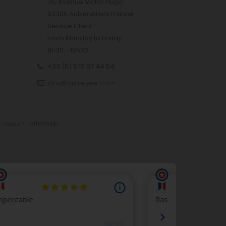
70, Avenue Victor Hugo
93300 Aubervilliers France
Service Client
From Monday to Friday
9h30 - 18h30
+33 (0) 6 15 07 44 54
info@astreyee.com
sitemap
s-nous?