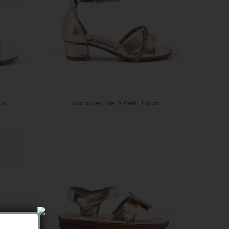
lon
Sandale Fille À Petit Talon