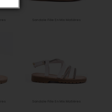
ères
Sandale Fille En Mix Matières
ères
Sandale Fille En Mix Matières