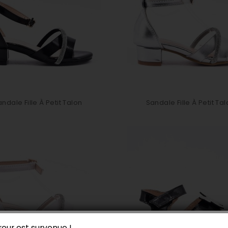
ndale Fille À Petit Talon
Sandale Fille À Petit Ta
reur est survenue !