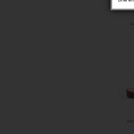
Sa
San