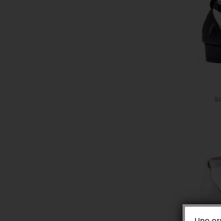
Sa
Une er