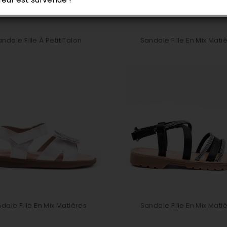
ndale Fille À Petit Talon
Sandale Fille En Mix Mati
dale Fille En Mix Matières
Sandale Fille En Mix Mati