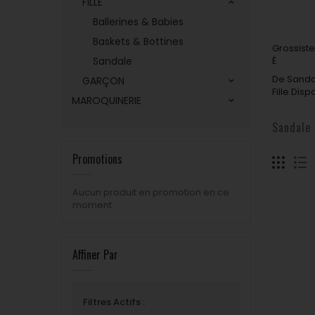
FILLE
Ballerines & Babies
Sandale
Baskets & Bottines
Grossist
Sandale
É
De Sandal
GARÇON
Fille Dis
MAROQUINERIE
Sandale
Promotions
Aucun produit en promotion en ce
moment.
Affiner Par
Filtres Actifs :