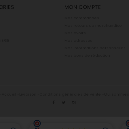
ORIES
MON COMPTE
Mes commandes
Mes retours de marchandise
Mes avoirs
ERIE
Mes adresses
Mes informations personnelles
Mes bons de réduction
Accueil
Livraison
Conditions générales de vente
Qui somme