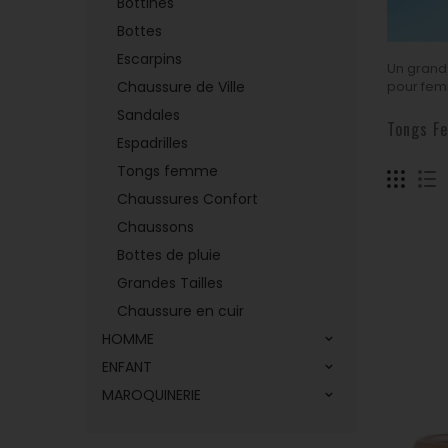
Bottines
Bottes
Tongs f
Escarpins
Un grand 
Chaussure de Ville
pour femm
Sandales
Tongs 
Espadrilles
Tongs femme
Chaussures Confort
Chaussons
Bottes de pluie
Grandes Tailles
Chaussure en cuir
HOMME
ENFANT
MAROQUINERIE