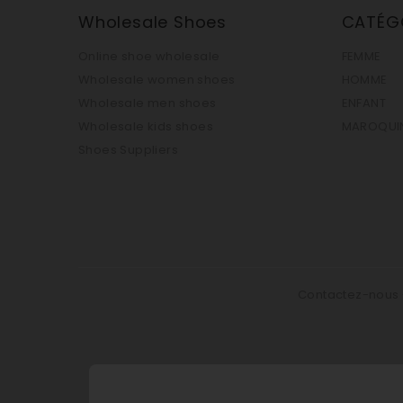
Wholesale Shoes
CATÉG
Online shoe wholesale
FEMME
Wholesale women shoes
HOMME
Wholesale men shoes
ENFANT
Wholesale kids shoes
MAROQUIN
Shoes Suppliers
Contactez-nous