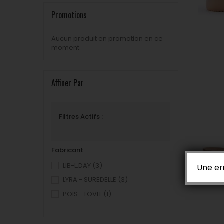
Promotions
Aucun produit en promotion en ce
moment.
Affiner Par
Filtres Actifs :
Fabricant
LIB-L.DAY
(3)
Une er
LYRA - SUREDELLE
(3)
POIS - LOVIT
(1)