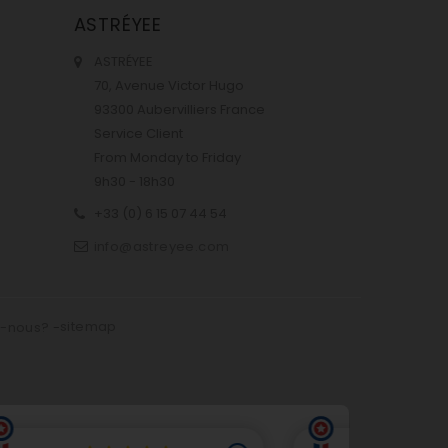
ASTRÉYEE
ASTRÉYEE
70, Avenue Victor Hugo
93300 Aubervilliers France
Service Client
From Monday to Friday
9h30 - 18h30
+33 (0) 6 15 07 44 54
info@astreyee.com
sitemap
s-nous?