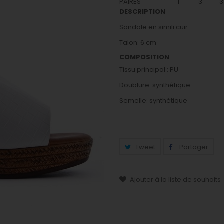
PAIRES
1
3
3
DESCRIPTION
Sandale en simili cuir
Talon: 6 cm
COMPOSITION
Tissu principal : PU
Doublure: synthétique
Semelle: synthétique
Tweet
Partager
Ajouter à la liste de souhaits