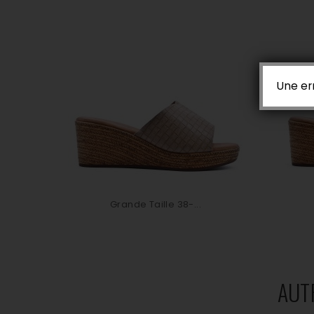
Une er
Grande Taille 38-...
AUT