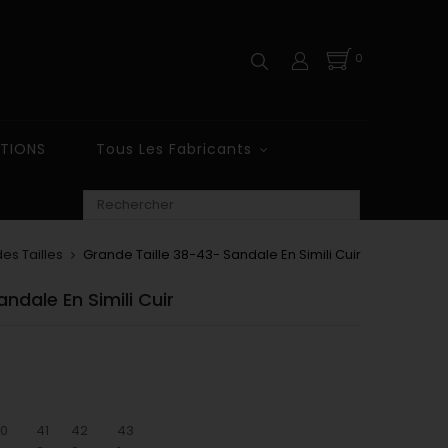
0
TIONS
Tous Les Fabricants
es Tailles
Grande Taille 38-43- Sandale En Simili Cuir
ndale En Simili Cuir
0
41
42
43