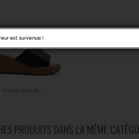
reur est survenue !
Grande Taille 38-...
RES PRODUITS DANS LA MÊME CATÉGOR