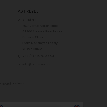
ASTRÉYEE
ASTRÉYEE
70, Avenue Victor Hugo
93300 Aubervilliers France
Service Client
From Monday to Friday
9h30 - 18h30
+33 (0) 6 15 07 44 54
info@astreyee.com
sitemap
s-nous?