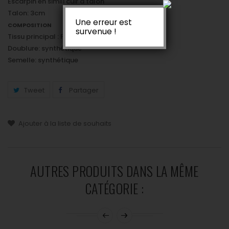
Escarpin en simili cuir à talon
Talon: 3cm
Une erreur est
COMPOSITION
survenue !
Tissu principal : PU
Doublure: synthétique
Semelle: synthétique
Tweet
Partager
Ajouter à la liste de souhaits
AUTRES PRODUITS DANS LA MÊME
CATÉGORIE :