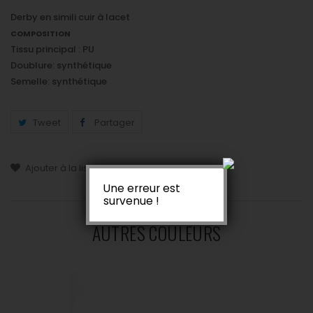
Derby en simili cuir à lacet
COMPOSITION
Tissu principal : PU
Doublure: synthétique
Semelle: synthétique
Tweet
Partager
Ajouter à la liste de souhaits
Une erreur est
survenue !
AUTRES COULEURS