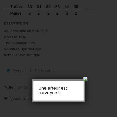
DESCRIPTION
Ballerine fille en simili cuir
COMPOSITION
Tissu principal : PU
Doublure: synthétique
Semelle: synthétique
Tweet
Partager
Taille
Une erreur est
survenue !
Ajouter à la liste de souhaits