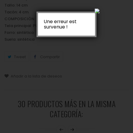
Tallo: 14 cm
Tacón: 4 cm
COMPOSICIÓN
Une erreur est
Tela principal: PU
survenue !
Forro: sintético
Suela: sintética
Tweet
Compartir
Añadir a la lista de deseos
30 PRODUCTOS MÁS EN LA MISMA
CATEGORÍA: