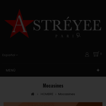
0
Español
MENÚ
Mocasines
HOMBRE
Mocasines