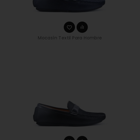
Mocasín Textil Para Hombre