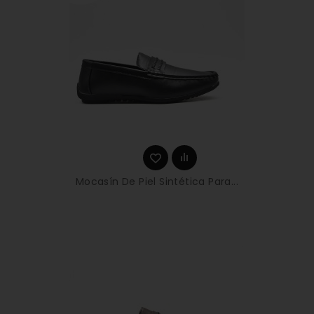
Mocasín De Piel Sintética Para...