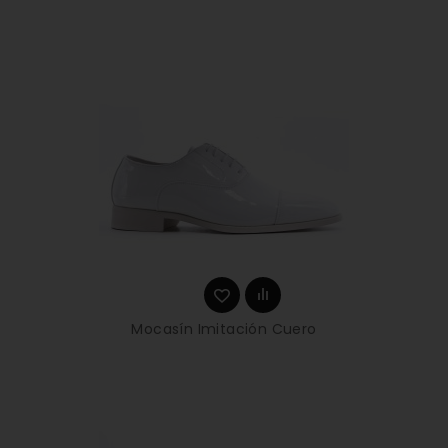
Mocasín Imitación Cuero