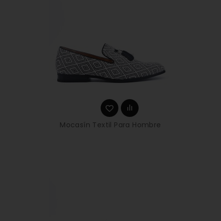
Mocasín Textil Para Hombre