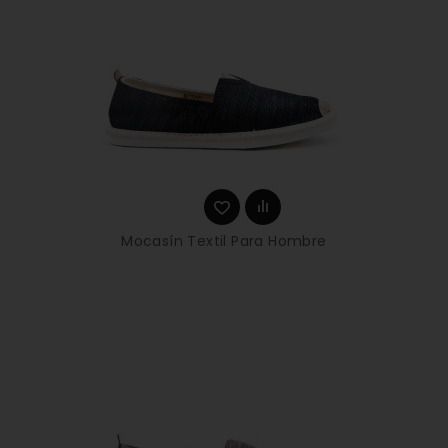
Mocasín Textil Para Hombre