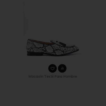
Mocasín Textil Para Hombre