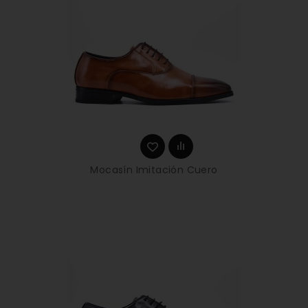
Mocasín Imitación Cuero