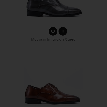
Mocasín Imitación Cuero