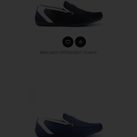
Mocasín Imitación Cuero