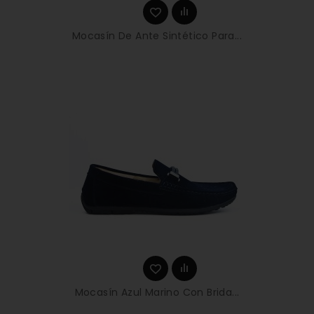
Mocasín De Ante Sintético Para...
Mocasín Azul Marino Con Brida...