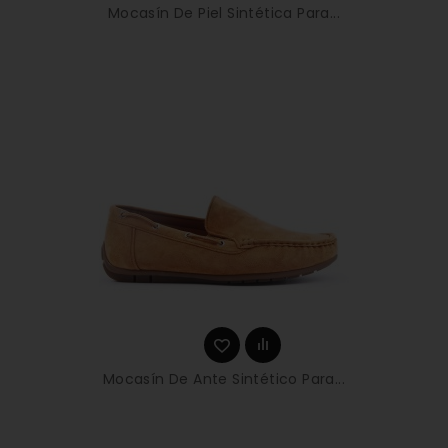
Mocasín De Piel Sintética Para...
Mocasín De Ante Sintético Para...