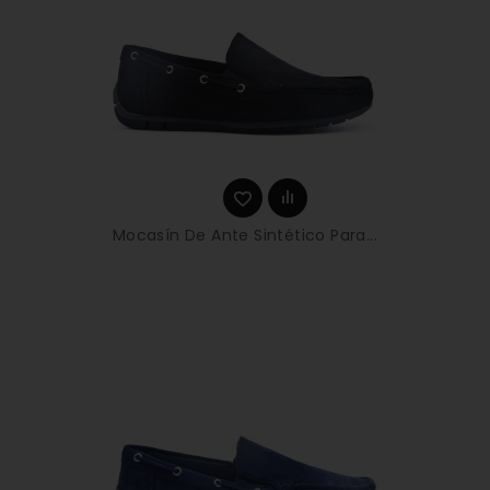
Mocasín De Ante Sintético Para...