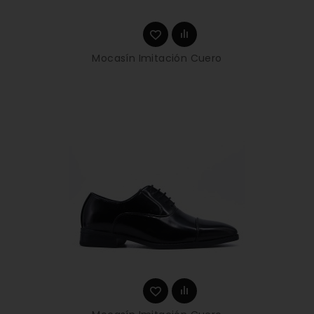
Mocasín Imitación Cuero