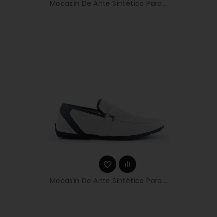
Mocasín De Ante Sintético Para...
Mocasín De Ante Sintético Para...