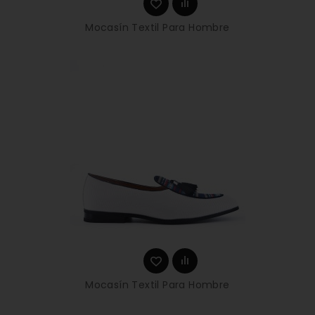
Mocasín Textil Para Hombre
Mocasín Textil Para Hombre