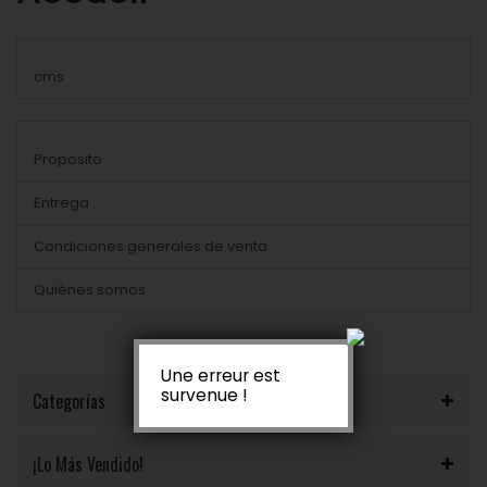
Lista de las sub-categorias en Accueil:
cms
Lista de las paginas en Accueil:
Proposito
Entrega
Condiciones generales de venta
Quiénes somos
Une erreur est
survenue !
Categorías
¡Lo Más Vendido!