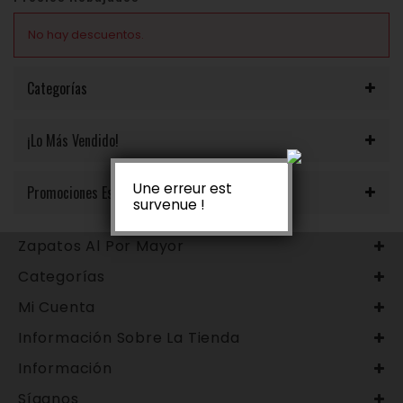
No hay descuentos.
Categorías
¡Lo Más Vendido!
Une erreur est
Promociones Especiales
survenue !
Zapatos Al Por Mayor
Categorías
Mi Cuenta
Información Sobre La Tienda
Información
Síganos